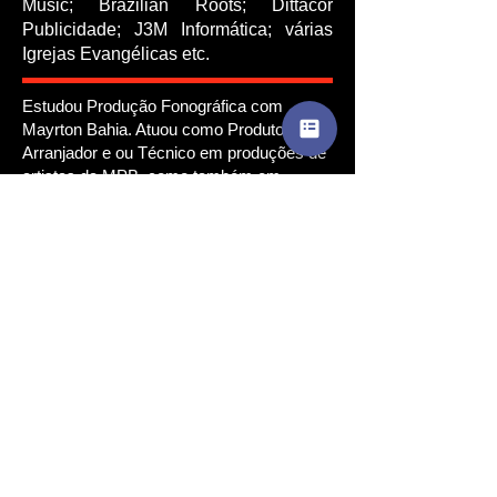
Music; Brazilian Roots; Dittacor
Publicidade; J3M Informática; várias
Igrejas Evangélicas etc.
Estudou Produção Fonográfica com
Mayrton Bahia. Atuou como Produtor /
Arranjador e ou Técnico em produções de
artistas da MPB, como também em
produções independentes.
Ver Fotos
O Produtor
Você pode vir ao Rio pra
gravar a voz conosco ou
grava-la em um estúdio
próximo à sua casa. Todo o
envio de material pode ser feito
através de serviços grátis de